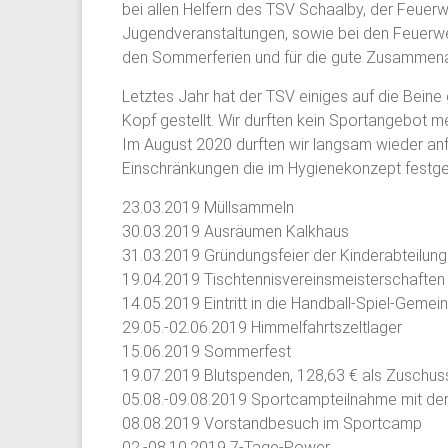
bei allen Helfern des TSV Schaalby, der Feuerw
Jugendveranstaltungen, sowie bei den Feuerwe
den Sommerferien und für die gute Zusammena
Letztes Jahr hat der TSV einiges auf die Beine 
Kopf gestellt. Wir durften kein Sportangebot m
Im August 2020 durften wir langsam wieder anf
Einschränkungen die im Hygienekonzept festg
23.03.2019 Müllsammeln
30.03.2019 Ausräumen Kalkhaus
31.03.2019 Gründungsfeier der Kinderabteilun
19.04.2019 Tischtennisvereinsmeisterschaften
14.05.2019 Eintritt in die Handball-Spiel-Geme
29.05.-02.06.2019 Himmelfahrtszeltlager
15.06.2019 Sommerfest
19.07.2019 Blutspenden, 128,63 € als Zuschuss
05.08.-09.08.2019 Sportcampteilnahme mit der
08.08.2019 Vorstandbesuch im Sportcamp
02.-08.10.2019 7-Tage-Power