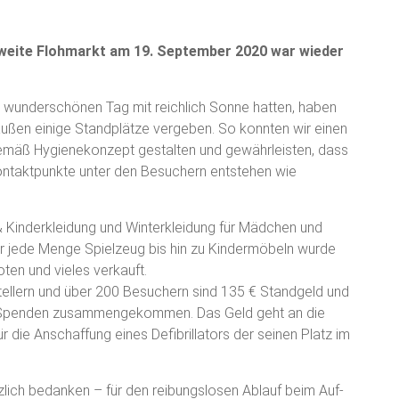
weite Flohmarkt am 19. September 2020 war wieder
n wunderschönen Tag mit reichlich Sonne hatten, haben
außen einige Standplätze vergeben. So konnten wir einen
mäß Hygienekonzept gestalten und gewährleisten, dass
ntaktpunkte unter den Besuchern entstehen wie
 Kinderkleidung und Winterkleidung für Mädchen und
r jede Menge Spielzeug bis hin zu Kindermöbeln wurde
ten und vieles verkauft.
tellern und über 200 Besuchern sind 135 € Standgeld und
 Spenden zusammengekommen. Das Geld geht an die
 die Anschaffung eines Defibrillators der seinen Platz im
rzlich bedanken – für den reibungslosen Ablauf beim Auf-