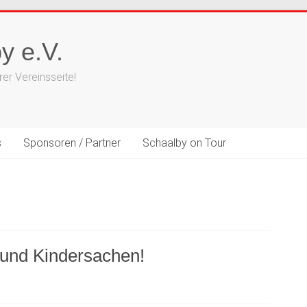
y e.V.
er Vereinsseite!
s
Sponsoren / Partner
Schaalby on Tour
- und Kindersachen!