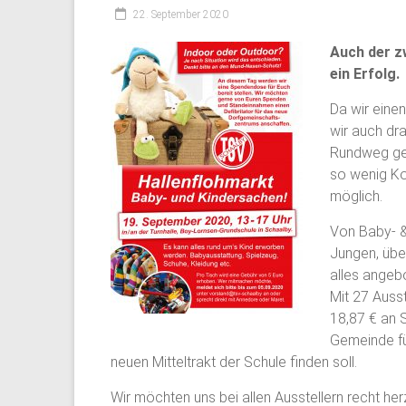
22. September 2020
Auch der z
ein Erfolg.
Da wir eine
wir auch dr
Rundweg ge
so wenig Ko
möglich.
Von Baby- &
Jungen, übe
alles angebo
Mit 27 Auss
18,87 € an
Gemeinde für
neuen Mitteltrakt der Schule finden soll.
Wir möchten uns bei allen Ausstellern recht he