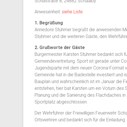
Schulstraße 8, 24882 Schaalby
Anwesenheit:
siehe Liste
1. Begrüßung
Annedore Stühmer begrüßt die anwesenden Mitgl
Stühmer und die weiteren Gäste, den Wehrführe
2. Grußworte der Gäste
Bürgermeister Karsten Stühmer bedankt sich für
Gemeindevertretung. Sport ist gerade unter C
Jugendsparte mit dem neuen Corona-Format vo
Gemeinde hat in die Badestelle investiert und is
Bauplan und wahrscheinlich ist im Januar die Fer
entstehen, hier bat Karsten um ein Votum des S
Planung und die Sanierung des Flachdaches in
Sportplatz abgeschlossen.
Der Wehrführer der Freiwilligen Feuerwehr Schaa
Ortswehren und bedankt sich für die Einladung.