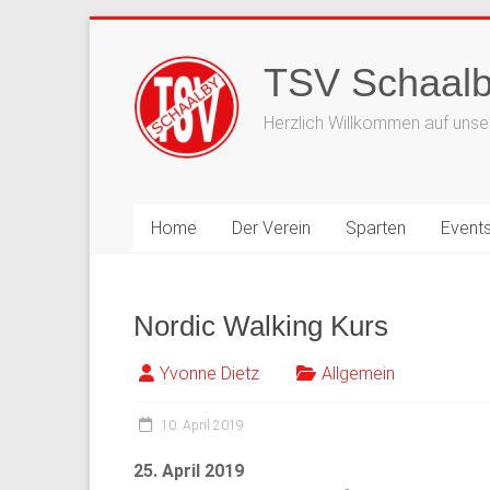
Zum
Inhalt
TSV Schaalb
springen
Herzlich Willkommen auf unser
Home
Der Verein
Sparten
Event
Nordic Walking Kurs
Yvonne Dietz
Allgemein
10. April 2019
25. April 2019