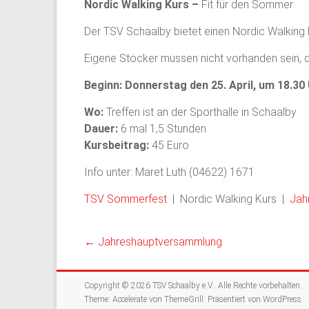
Nordic Walking Kurs –
Fit für den Sommer
Der TSV Schaalby bietet einen Nordic Walking 
Eigene Stöcker müssen nicht vorhanden sein, da 
Beginn: Donnerstag den 25. April, u
m 18.30
Wo:
Treffen ist an der Sporthalle in Schaalby
Dauer:
6 mal 1,5 Stunden
Kursbeitrag:
45 Euro
Info unter: Maret Luth (04622) 1671
TSV Sommerfest
| Nordic Walking Kurs |
Jah
←
Jahreshauptversammlung
Copyright © 2026
TSV Schaalby e.V.
. Alle Rechte vorbehalten.
Theme:
Accelerate
von ThemeGrill. Präsentiert von
WordPress
.