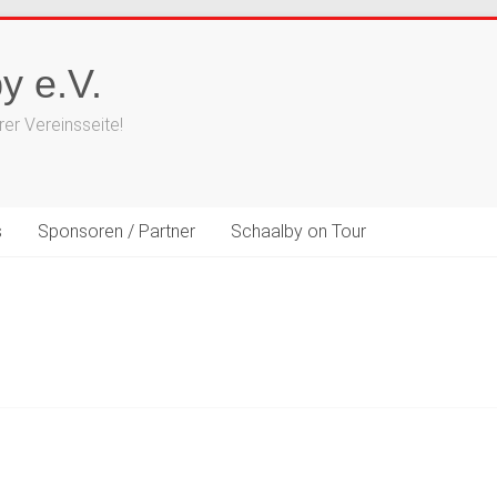
y e.V.
er Vereinsseite!
s
Sponsoren / Partner
Schaalby on Tour