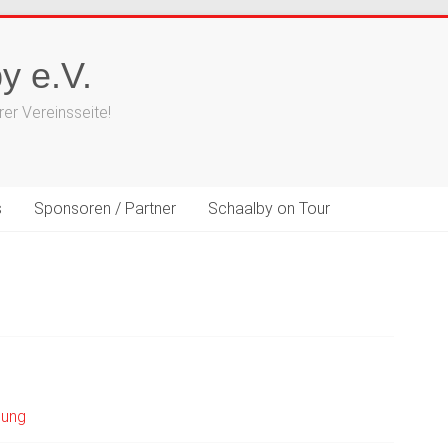
y e.V.
er Vereinsseite!
s
Sponsoren / Partner
Schaalby on Tour
lung