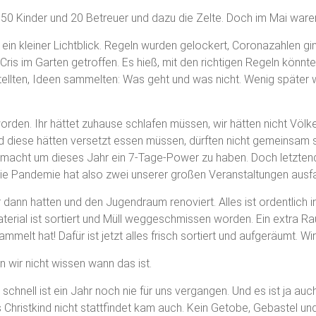
pp 50 Kinder und 20 Betreuer und dazu die Zelte. Doch im Mai ware
n kleiner Lichtblick. Regeln wurden gelockert, Coronazahlen gin
ris im Garten getroffen. Es hieß, mit den richtigen Regeln könnte
tellten, Ideen sammelten: Was geht und was nicht. Wenig später w
den. Ihr hättet zuhause schlafen müssen, wir hätten nicht Völk
 diese hätten versetzt essen müssen, dürften nicht gemeinsam sp
gemacht um dieses Jahr ein 7-Tage-Power zu haben. Doch letzten
Die Pandemie hat also zwei unserer großen Veranstaltungen ausfa
 dann hatten und den Jugendraum renoviert. Alles ist ordentlich i
terial ist sortiert und Müll weggeschmissen worden. Ein extra Ra
melt hat! Dafür ist jetzt alles frisch sortiert und aufgeräumt. W
 wir nicht wissen wann das ist.
schnell ist ein Jahr noch nie für uns vergangen. Und es ist ja a
‘s Christkind nicht stattfindet kam auch. Kein Getobe, Gebastel