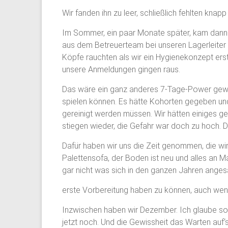
Wir fanden ihn zu leer, schließlich fehlten kna
Im Sommer, ein paar Monate später, kam dann ei
aus dem Betreuerteam bei unseren Lagerleiter C
Köpfe rauchten als wir ein Hygienekonzept ers
unsere Anmeldungen gingen raus.
Das wäre ein ganz anderes 7-Tage-Power gewor
spielen können. Es hätte Kohorten gegeben und
gereinigt werden müssen. Wir hätten einiges 
stiegen wieder, die Gefahr war doch zu hoch. 
Dafür haben wir uns die Zeit genommen, die wir
Palettensofa, der Boden ist neu und alles an Ma
gar nicht was sich in den ganzen Jahren angesam
erste Vorbereitung haben zu können, auch wenn
Inzwischen haben wir Dezember. Ich glaube so 
jetzt noch. Und die Gewissheit das Warten auf