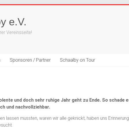
y e.V.
er Vereinsseite!
s
Sponsoren / Partner
Schaalby on Tour
olente und doch sehr ruhige Jahr geht zu Ende. So schade e
ich und nachvollziehbar.
en lassen mussten, waren wir alle geknickt, haben uns Erinnerung
esucht.