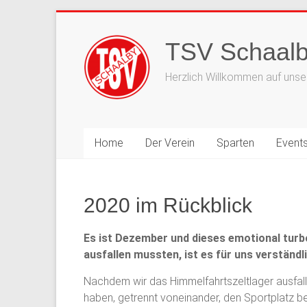
Zum
Inhalt
TSV Schaalb
springen
Herzlich Willkommen auf unser
Home
Der Verein
Sparten
Event
2020 im Rückblick
Es ist Dezember und dieses emotional turb
ausfallen mussten, ist es für uns verständl
Nachdem wir das Himmelfahrtszeltlager ausfall
haben, getrennt voneinander, den Sportplatz b