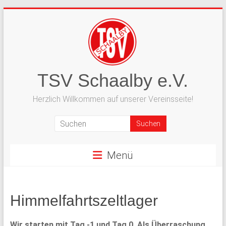
Zum
Inhalt
springen
TSV Schaalby e.V.
Herzlich Willkommen auf unserer Vereinsseite!
Menü
Himmelfahrtszeltlager
Wir starten mit Tag -1 und Tag 0. Als Überraschung