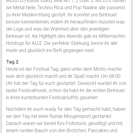
Motto DJ-Battle stand, eine Art 1, 2 oder 3. Als DJ‘s hatten
wir Metal Nele, Techno Rica und Pop Nadine alle passend
zu ihrer Musikrichtung gestylt. Ihr konntet uns Betreuer
besser kennenlernen, indem ihr herausfinden musstet was
die Lüge und was die Wahrheit über den jeweiligen
Betreuer ist. Als Highlight des Abends gab es Mitternachts-
Hotdogs für ALLE. Die perfekte Stärkung, bevor ihr alle
müde und glücklich ins Bett gegangen seid.
Tag 2
Heute ist der Festival Tag, ganz unter dem Motto mache
was dich glücklich macht und dir Spaß macht. Um 08.00
Uhr hat der Tag für euch gestartet. Geweckt wurdet ihr von
lauter Festivalmusik, schon da habt ihr die ersten Betreuer
in ihren kunterbunten Festivaloutfits gesehen.
Nachdem ihr euch ready für den Tag gemacht habt, haben
wir den Tag mit einer Runde Morgensport gestartet.
Danach waren wir bereit fürs Frühstück, gesättigt und mit
einem runden Bauch von den Brötchen, Pancakes und