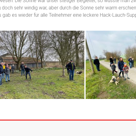
gewesen. Die Sonne war unser stetiger Begleiter, so wusste man z
lang doch sehr windig war, aber durch die Sonne sehr warm erschi
gab es wieder für alle Teilnehmer eine leckere Hack-Lauch-Sup