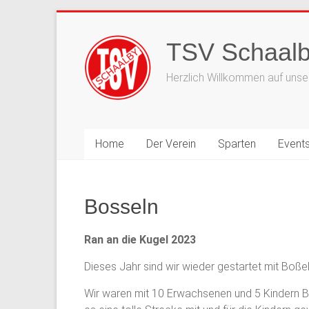
Zum
Inhalt
TSV Schaalb
springen
Herzlich Willkommen auf unser
Home
Der Verein
Sparten
Event
Bosseln
Ran an die Kugel 2023
Dieses Jahr sind wir wieder gestartet mit Boße
Wir waren mit 10 Erwachsenen und 5 Kindern Boß