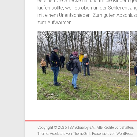
es eine tolle Strecke mit und für die Kindern 
laufen sollte, weil es oben an der Schlei ent
mit einem Unentschieden. Zum guten Abschluss 
zum Aufwärmen.
Copyright © 2026
TSV Schaalby e.V.
. Alle Rechte vorbehalten.
Theme:
Accelerate
von ThemeGrill. Präsentiert von
WordPress
.