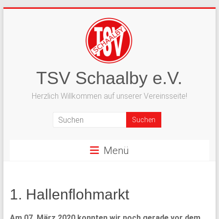
Zum
Inhalt
springen
TSV Schaalby e.V.
Herzlich Willkommen auf unserer Vereinsseite!
Menü
1. Hallenflohmarkt
Am 07. März 2020 konnten wir noch gerade vor dem